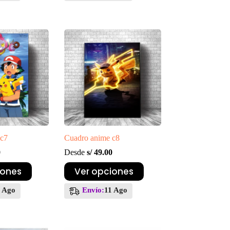
variantes.
Las
opciones
se
pueden
elegir
en
la
página
de
producto
 c7
Cuadro anime c8
0
Desde
s/
49.00
Este
iones
Ver opciones
producto
tiene
1 Ago
Envío:
11 Ago
múltiples
variantes.
Las
opciones