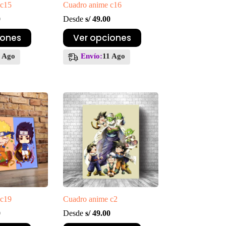
 c15
Cuadro anime c16
0
Desde
s/
49.00
Este
iones
Ver opciones
producto
tiene
1 Ago
Envío:
11 Ago
múltiples
variantes.
Las
opciones
se
pueden
elegir
en
la
página
de
producto
 c19
Cuadro anime c2
0
Desde
s/
49.00