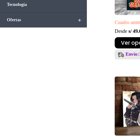
Tecnología
+
Ofertas
Cuadro anim
Desde
s/
49.
Este
Ver op
producto
tiene
Envío:
múltiples
variantes.
Las
opciones
se
pueden
elegir
en
la
página
de
producto