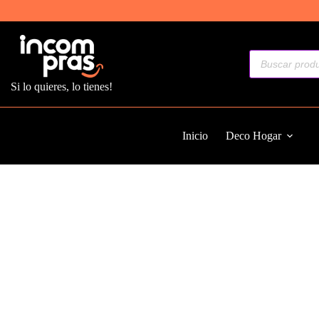
Saltar
al
contenido
Búsqueda
de
productos
Si lo quieres, lo tienes!
Inicio
Deco Hogar