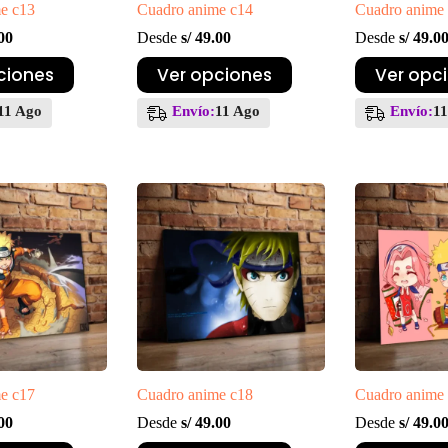
e c13
Cuadro anime c14
Cuadro anime
00
Desde
s/
49.00
Desde
s/
49.0
Este
Este
ciones
Ver opciones
Ver opc
producto
producto
tiene
tiene
11 Ago
Envío:
11 Ago
Envío:
1
múltiples
múltiples
variantes.
variantes.
Las
Las
opciones
opciones
se
se
pueden
pueden
elegir
elegir
en
en
la
la
página
página
de
de
producto
producto
e c17
Cuadro anime c18
Cuadro anime
00
Desde
s/
49.00
Desde
s/
49.0