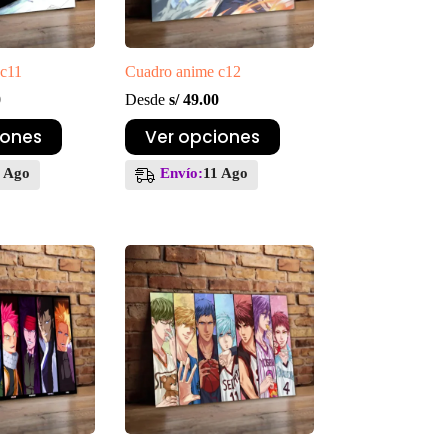
 c11
Cuadro anime c12
0
Desde
s/
49.00
Este
iones
Ver opciones
producto
tiene
1 Ago
Envío:
11 Ago
múltiples
variantes.
Las
opciones
se
pueden
elegir
en
la
página
de
producto