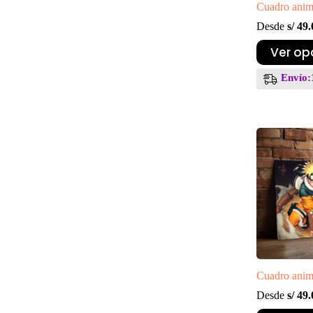
Cuadro anim
Desde
s/
49.
Este
Ver op
producto
tiene
Envío:
múltiples
variantes.
Las
opciones
se
pueden
elegir
en
la
página
de
producto
Cuadro anim
Desde
s/
49.