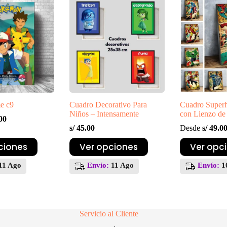
se
se
pueden
pueden
elegir
elegir
en
en
la
la
página
página
de
de
producto
producto
e c9
Cuadro Decorativo Para
Cuadro Super
Niños – Intensamente
con Lienzo de
00
s/
45.00
Desde
s/
49.0
Este
Este
ciones
Ver opciones
Ver opc
producto
producto
tiene
tiene
11 Ago
Envío:
11 Ago
Envío:
1
múltiples
múltiples
variantes.
variantes.
Las
Las
opciones
opciones
se
se
Servicio al Cliente
pueden
pueden
elegir
elegir