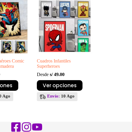
se
pueden
elegir
en
la
página
de
producto
héroes Comic
Cuadros Infantiles
 madera
Superheroes
0
Desde
s/
49.00
Este
iones
Ver opciones
producto
tiene
0 Ago
Envío:
10 Ago
múltiples
variantes.
Las
opciones
se
pueden
elegir