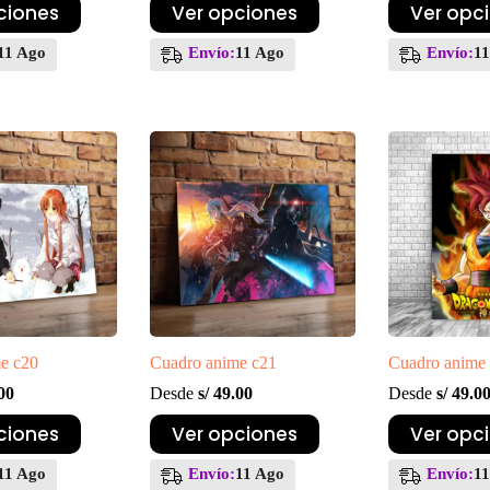
Este
Este
ciones
Ver opciones
Ver opc
producto
producto
tiene
tiene
11 Ago
Envío:
11 Ago
Envío:
1
múltiples
múltiples
variantes.
variantes.
Las
Las
opciones
opciones
se
se
pueden
pueden
elegir
elegir
en
en
la
la
página
página
de
de
producto
producto
e c20
Cuadro anime c21
Cuadro anime
00
Desde
s/
49.00
Desde
s/
49.0
Este
Este
ciones
Ver opciones
Ver opc
producto
producto
tiene
tiene
11 Ago
Envío:
11 Ago
Envío:
1
múltiples
múltiples