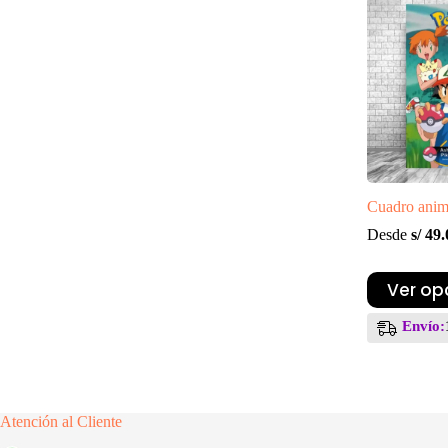
se
pueden
elegir
en
la
página
de
producto
Cuadro anim
Desde
s/
49.
Este
Ver op
producto
tiene
Envío:
múltiples
variantes.
Las
opciones
se
Atención al Cliente
pueden
elegir