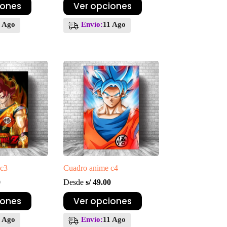
Este
iones
Ver opciones
producto
tiene
1 Ago
Envío:
11 Ago
múltiples
variantes.
Las
opciones
se
pueden
elegir
en
la
página
de
producto
 c3
Cuadro anime c4
0
Desde
s/
49.00
Este
iones
Ver opciones
producto
tiene
1 Ago
Envío:
11 Ago
múltiples