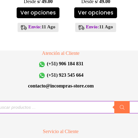
Desde
s/
49.00
Desde
s/
49.00
Este
Este
Ver opciones
Ver opciones
producto
producto
tiene
tiene
múltiples
múltiples
Envío:
11 Ago
Envío:
11 Ago
variantes.
variantes.
Las
Las
opciones
opciones
se
se
Atención al Cliente
pueden
pueden
elegir
elegir
(+51) 906 184 831
en
en
la
la
(+51) 923 545 664
página
página
de
de
contacto@incompras-store.com
producto
producto
queda
uctos
Servicio al Cliente