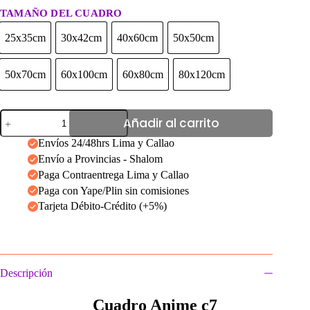
TAMAÑO DEL CUADRO
25x35cm
30x42cm
40x60cm
50x50cm
25x35cm
30x42cm
40x60cm
50x50cm
50x70cm
60x100cm
60x80cm
80x120cm
50x70cm
60x100cm
60x80cm
80x120cm
Cuadro
Añadir al carrito
anime
c7
Envíos 24/48hrs Lima y Callao
cantidad
Envío a Provincias - Shalom
Paga Contraentrega Lima y Callao
Paga con Yape/Plin sin comisiones
Tarjeta Débito-Crédito (+5%)
Descripción
Cuadro Anime c7