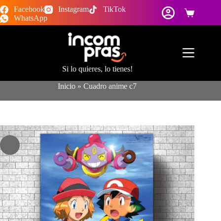
Saltar
Facebook
Instagram
TikTok
al
Carro
WhatsApp
contenido
de
compra
Si lo quieres, lo tienes!
Inicio
»
Cuadro anime c7