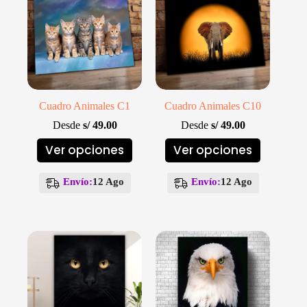
Cuadro Animales C1
Cuadro Animales C10
Desde
s/
49.00
Desde
s/
49.00
Este
Este
Ver opciones
Ver opciones
producto
producto
tiene
tiene
múltiples
múltiples
Envío:
12 Ago
Envío:
12 Ago
variantes.
variantes.
Las
Las
opciones
opciones
se
se
pueden
pueden
elegir
elegir
en
en
la
la
página
página
de
de