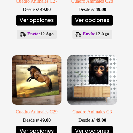
Cuadro Animales C27
Cuadro Animales C28
Desde
s/
49.00
Desde
s/
49.00
Este
Este
Ver opciones
Ver opciones
producto
producto
tiene
tiene
múltiples
múltiples
Envío:
12 Ago
Envío:
12 Ago
variantes.
variantes.
Las
Las
opciones
opciones
se
se
pueden
pueden
elegir
elegir
en
en
la
la
página
página
de
de
producto
producto
Cuadro Animales C29
Cuadro Animales C3
Desde
s/
49.00
Desde
s/
49.00
Este
Este
Ver opciones
Ver opciones