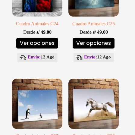
producto
producto
Cuadro Animales C24
Cuadro Animales C25
Desde
s/
49.00
Desde
s/
49.00
Este
Este
Ver opciones
Ver opciones
producto
producto
tiene
tiene
múltiples
múltiples
Envío:
12 Ago
Envío:
12 Ago
variantes.
variantes.
Las
Las
opciones
opciones
se
se
pueden
pueden
elegir
elegir
en
en
la
la
página
página
de
de
producto
producto