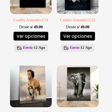
producto
producto
Cuadro Animales C11
Cuadro Animales C12
Desde
s/
49.00
Desde
s/
49.00
Este
Este
Ver opciones
Ver opciones
producto
producto
tiene
tiene
múltiples
múltiples
Envío:
12 Ago
Envío:
12 Ago
variantes.
variantes.
Las
Las
opciones
opciones
se
se
pueden
pueden
elegir
elegir
en
en
la
la
página
página
de
de
producto
producto