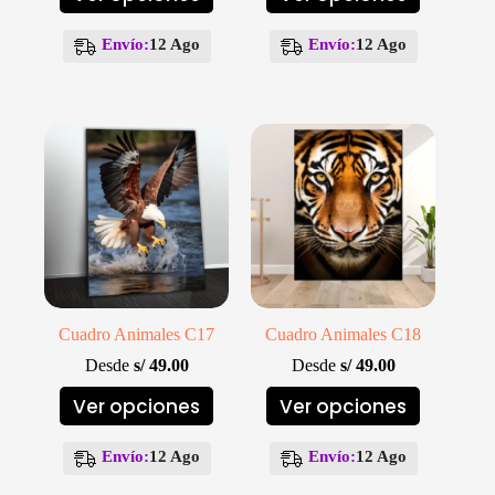
producto
producto
tiene
tiene
múltiples
múltiples
Envío:
12 Ago
Envío:
12 Ago
variantes.
variantes.
Las
Las
opciones
opciones
se
se
pueden
pueden
elegir
elegir
en
en
la
la
página
página
de
de
producto
producto
Cuadro Animales C17
Cuadro Animales C18
Desde
s/
49.00
Desde
s/
49.00
Este
Este
Ver opciones
Ver opciones
producto
producto
tiene
tiene
múltiples
múltiples
Envío:
12 Ago
Envío:
12 Ago
variantes.
variantes.
Las
Las