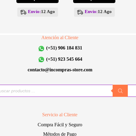
producto
producto
tiene
tiene
múltiples
múltiples
Envío:
12 Ago
Envío:
12 Ago
variantes.
variantes.
Las
Las
opciones
opciones
se
se
Atención al Cliente
pueden
pueden
elegir
elegir
(+51) 906 184 831
en
en
la
la
(+51) 923 545 664
página
página
de
de
contacto@incompras-store.com
producto
producto
queda
uctos
Servicio al Cliente
Compra Fácil y Seguro
Métodos de Pago