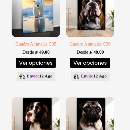
en
en
la
la
página
página
de
de
producto
producto
Cuadro Animales C35
Cuadro Animales C36
Desde
s/
49.00
Desde
s/
49.00
Este
Este
Ver opciones
Ver opciones
producto
producto
tiene
tiene
múltiples
múltiples
Envío:
12 Ago
Envío:
12 Ago
variantes.
variantes.
Las
Las
opciones
opciones
se
se
pueden
pueden
elegir
elegir
en
en
la
la
página
página
de
de