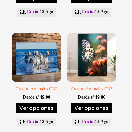
producto
producto
tiene
tiene
múltiples
múltiples
Envío:
12 Ago
Envío:
12 Ago
variantes.
variantes.
Las
Las
opciones
opciones
se
se
pueden
pueden
elegir
elegir
en
en
la
la
página
página
de
de
producto
producto
Cuadro Animales C30
Cuadro Animales C32
Desde
s/
49.00
Desde
s/
49.00
Este
Este
Ver opciones
Ver opciones
producto
producto
tiene
tiene
múltiples
múltiples
Envío:
12 Ago
Envío:
12 Ago
variantes.
variantes.
Las
Las