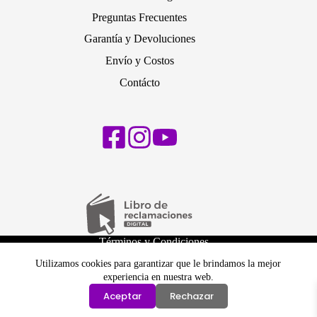
Preguntas Frecuentes
Garantía y Devoluciones
Envío y Costos
Contácto
Términos y Condiciones
Políticas de Privacidad
Utilizamos cookies para garantizar que le brindamos la mejor
Política de cambios y devoluciones
experiencia en nuestra web.
Política de Envíos
Aceptar
Rechazar
Copyright © 2022 - inCompras Store tienda online de
Corporación Johntop SAC | RUC 20605596577