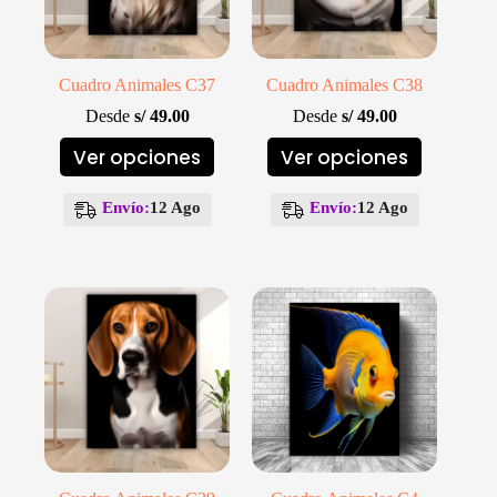
producto
producto
Cuadro Animales C37
Cuadro Animales C38
Desde
s/
49.00
Desde
s/
49.00
Este
Este
Ver opciones
Ver opciones
producto
producto
tiene
tiene
múltiples
múltiples
Envío:
12 Ago
Envío:
12 Ago
variantes.
variantes.
Las
Las
opciones
opciones
se
se
pueden
pueden
elegir
elegir
en
en
la
la
página
página
de
de
producto
producto