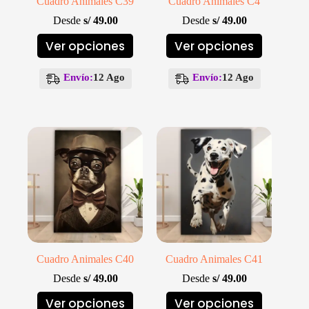
Cuadro Animales C39
Cuadro Animales C4
Desde
s/
49.00
Desde
s/
49.00
Este
Este
Ver opciones
Ver opciones
producto
producto
tiene
tiene
múltiples
múltiples
Envío:
12 Ago
Envío:
12 Ago
variantes.
variantes.
Las
Las
opciones
opciones
se
se
pueden
pueden
elegir
elegir
en
en
la
la
página
página
de
de
producto
producto
Cuadro Animales C40
Cuadro Animales C41
Desde
s/
49.00
Desde
s/
49.00
Este
Este
Ver opciones
Ver opciones