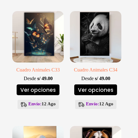
opciones
opciones
se
se
pueden
pueden
elegir
elegir
en
en
la
la
página
página
de
de
producto
producto
Cuadro Animales C33
Cuadro Animales C34
Desde
s/
49.00
Desde
s/
49.00
Este
Este
Ver opciones
Ver opciones
producto
producto
tiene
tiene
múltiples
múltiples
Envío:
12 Ago
Envío:
12 Ago
variantes.
variantes.
Las
Las
opciones
opciones
se
se
pueden
pueden
elegir
elegir