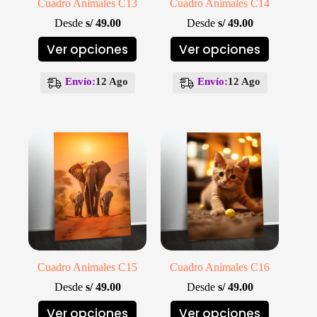
Cuadro Animales C13
Cuadro Animales C14
Desde
s/
49.00
Desde
s/
49.00
Este
Este
Ver opciones
Ver opciones
producto
producto
tiene
tiene
múltiples
múltiples
Envío:
12 Ago
Envío:
12 Ago
variantes.
variantes.
Las
Las
opciones
opciones
se
se
pueden
pueden
elegir
elegir
en
en
la
la
página
página
de
de
producto
producto
Cuadro Animales C15
Cuadro Animales C16
Desde
s/
49.00
Desde
s/
49.00
Este
Este
Ver opciones
Ver opciones