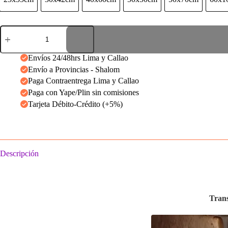
25x35cm
30x42cm
40x60cm
50x50cm
50x70cm
Cuadro
anime
c16
cantidad
Envíos 24/48hrs Lima y Callao
Envío a Provincias - Shalom
Paga Contraentrega Lima y Callao
Paga con Yape/Plin sin comisiones
Tarjeta Débito-Crédito (+5%)
Descripción
Trans