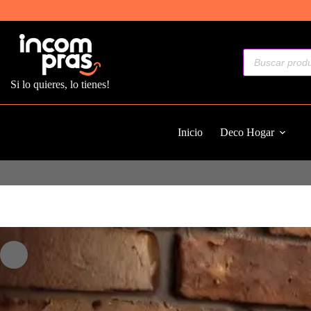
Saltar
al
contenido
Búsqueda
de
productos
Si lo quieres, lo tienes!
Inicio
Deco Hogar