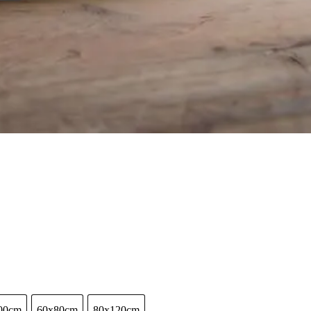
00cm
60x80cm
80x120cm