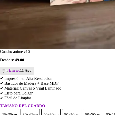
Cuadro anime c16
Desde
s/
49.00
Envío:
11 Ago
✔ Impresión en Alta Resolución
✔ Bastidor de Madera + Base MDF
✔ Material: Canvas o Vinil Laminado
✔ Listo para Colgar
✔ Fácil de Limpiar
TAMAÑO DEL CUADRO
25x35cm
30x42cm
40x60cm
50x50cm
50x70cm
60x1