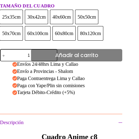
TAMAÑO DEL CUADRO
25x35cm
30x42cm
40x60cm
50x50cm
25x35cm
30x42cm
40x60cm
50x50cm
50x70cm
60x100cm
60x80cm
80x120cm
50x70cm
60x100cm
60x80cm
80x120cm
Cuadro
Añadir al carrito
anime
c8
Envíos 24/48hrs Lima y Callao
cantidad
Envío a Provincias - Shalom
Paga Contraentrega Lima y Callao
Paga con Yape/Plin sin comisiones
Tarjeta Débito-Crédito (+5%)
Descripción
Cuadro Anime c8