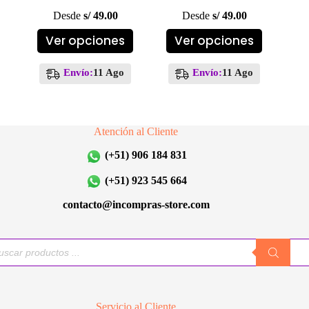
Desde
s/
49.00
Desde
s/
49.00
Este
Este
Ver opciones
Ver opciones
producto
producto
tiene
tiene
múltiples
múltiples
Envío:
11 Ago
Envío:
11 Ago
variantes.
variantes.
Las
Las
opciones
opciones
se
se
Atención al Cliente
pueden
pueden
elegir
elegir
(+51) 906 184 831
en
en
la
la
(+51) 923 545 664
página
página
de
de
contacto@incompras-store.com
producto
producto
queda
uctos
Servicio al Cliente