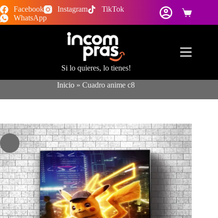
Saltar
Facebook
Instagram
TikTok
al
Carro
WhatsApp
contenido
de
compra
Si lo quieres, lo tienes!
Inicio
»
Cuadro anime c8