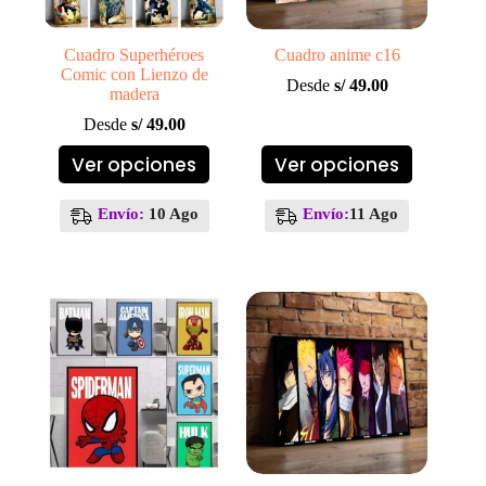
Cuadro Superhéroes
Cuadro anime c16
Comic con Lienzo de
Desde
s/
49.00
madera
Desde
s/
49.00
Este
Este
Ver opciones
Ver opciones
producto
producto
tiene
tiene
múltiples
múltiples
Envío:
10 Ago
Envío:
11 Ago
variantes.
variantes.
Las
Las
opciones
opciones
se
se
pueden
pueden
elegir
elegir
en
en
la
la
página
página
de
de
producto
producto