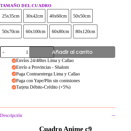
TAMAÑO DEL CUADRO
25x35cm
30x42cm
40x60cm
50x50cm
25x35cm
30x42cm
40x60cm
50x50cm
50x70cm
60x100cm
60x80cm
80x120cm
50x70cm
60x100cm
60x80cm
80x120cm
Cuadro
Añadir al carrito
anime
c9
Envíos 24/48hrs Lima y Callao
cantidad
Envío a Provincias - Shalom
Paga Contraentrega Lima y Callao
Paga con Yape/Plin sin comisiones
Tarjeta Débito-Crédito (+5%)
Descripción
Cuadro Anime c9