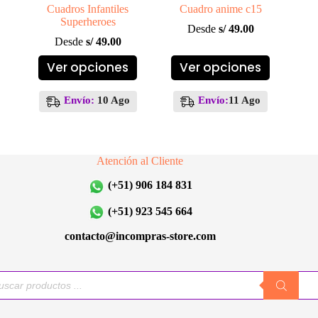
Cuadros Infantiles
Cuadro anime c15
Superheroes
Desde
s/
49.00
Desde
s/
49.00
Este
Este
Ver opciones
Ver opciones
producto
producto
tiene
tiene
múltiples
múltiples
Envío:
10 Ago
Envío:
11 Ago
variantes.
variantes.
Las
Las
opciones
opciones
se
se
Atención al Cliente
pueden
pueden
elegir
elegir
(+51) 906 184 831
en
en
la
la
(+51) 923 545 664
página
página
de
de
contacto@incompras-store.com
producto
producto
queda
uctos