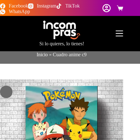
Saltar
Facebook
Instagram
TikTok
al
Carro
WhatsApp
contenido
de
compra
Si lo quieres, lo tienes!
Inicio
»
Cuadro anime c9