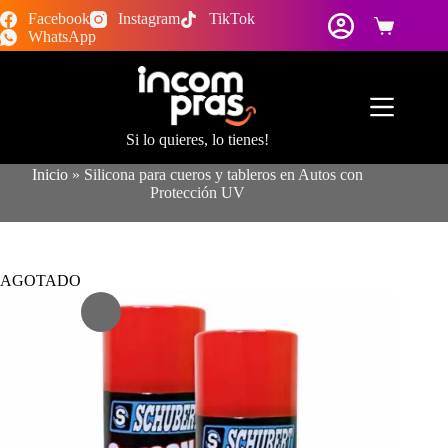
Saltar
Facebook
Instagram
TikTok
al
Carro
WhatsApp
contenido
de
compra
Si lo quieres, lo tienes!
Inicio
»
Silicona para cueros y tableros en Autos con
Protección UV
AGOTADO