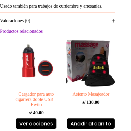
Usado también para trabajos de curtiembre y artesanías.
Valoraciones (0)
Productos relacionados
Cargador para auto
Asiento Masajeador
cigarrera doble USB –
s/
130.00
Ewtto
s/
40.00
Este
Ver opciones
Añadir al carrito
producto