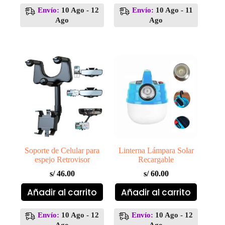
tiene
múltiples
Envío:
10 Ago - 12
Envío:
10 Ago - 11
variantes.
Ago
Ago
Las
opciones
se
pueden
elegir
en
la
página
de
producto
Soporte de Celular para
Linterna Lámpara Solar
espejo Retrovisor
Recargable
s/
46.00
s/
60.00
Añadir al carrito
Añadir al carrito
Envío:
10 Ago - 12
Envío:
10 Ago - 12