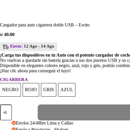
Cargador para auto cigarrera doble USB – Ewtto
s/
40.00
Envío:
12 Ago - 14 Ago
¡Carga tus dispositivos en tu Auto con el potente cargador de coc
No vuelvas a quedarte sin batería gracias a sus dos puertos USB y su c
Disponible en elegantes colores negro, azul, rojo y gris, podrás combina
¡Haz clic ahora para conseguir el tuyo!
CIGARRERA
NEGRO
ROJO
GRIS
AZUL
NEGRO
ROJO
GRIS
AZUL
Cargador
para
auto
cigarrera
Envíos 24/48hrs Lima y Callao
doble
Envío a Provincias - Shalom