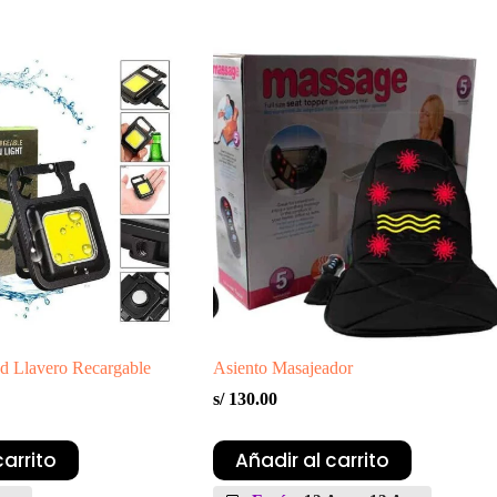
ed Llavero Recargable
Asiento Masajeador
s/
130.00
carrito
Añadir al carrito