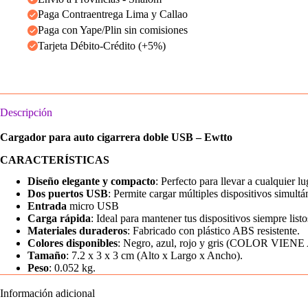
USB
Paga Contraentrega Lima y Callao
-
Ewtto
Paga con Yape/Plin sin comisiones
cantidad
Tarjeta Débito-Crédito (+5%)
Descripción
Cargador para auto cigarrera doble USB – Ewtto
CARACTERÍSTICAS
Diseño elegante y compacto
: Perfecto para llevar a cualquier lu
Dos puertos USB
: Permite cargar múltiples dispositivos simult
Entrada
micro USB
Carga rápida
: Ideal para mantener tus dispositivos siempre listo
Materiales duraderos
: Fabricado con plástico ABS resistente.
Colores disponibles
: Negro, azul, rojo y gris (COLOR VIEN
Tamaño
: 7.2 x 3 x 3 cm (Alto x Largo x Ancho).
Peso
: 0.052 kg.
Información adicional