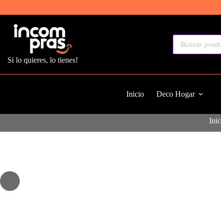
Saltar
al
contenido
Búsqueda
de
productos
Si lo quieres, lo tienes!
Inicio
Deco Hogar
Ini