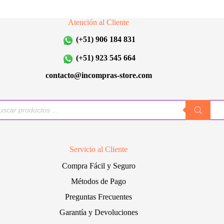
opciones
opciones
se
se
Atención al Cliente
pueden
pueden
elegir
elegir
(+51) 906 184 831
en
en
la
la
(+51) 923 545 664
página
página
de
de
contacto@incompras-store.com
producto
producto
queda
uctos
Servicio al Cliente
Compra Fácil y Seguro
Métodos de Pago
Preguntas Frecuentes
Garantía y Devoluciones