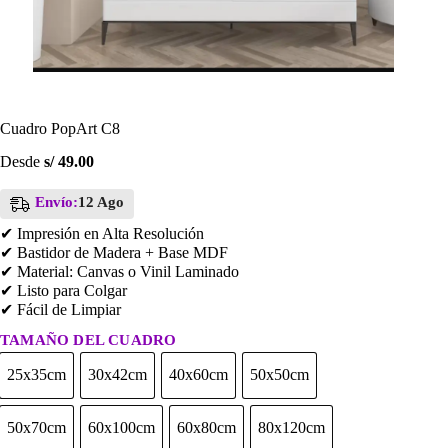
Cuadro PopArt C8
Desde
s/
49.00
Envío:
12 Ago
✔ Impresión en Alta Resolución
✔ Bastidor de Madera + Base MDF
✔ Material: Canvas o Vinil Laminado
✔ Listo para Colgar
✔ Fácil de Limpiar
TAMAÑO DEL CUADRO
25x35cm
30x42cm
40x60cm
50x50cm
25x35cm
30x42cm
40x60cm
50x50cm
50x70cm
60x100cm
60x80cm
80x120cm
50x70cm
60x100cm
60x80cm
80x120cm