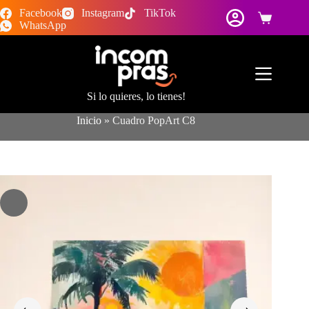
Saltar
Facebook
Instagram
TikTok
al
Carro
WhatsApp
contenido
de
compra
Si lo quieres, lo tienes!
Inicio
»
Cuadro PopArt C8