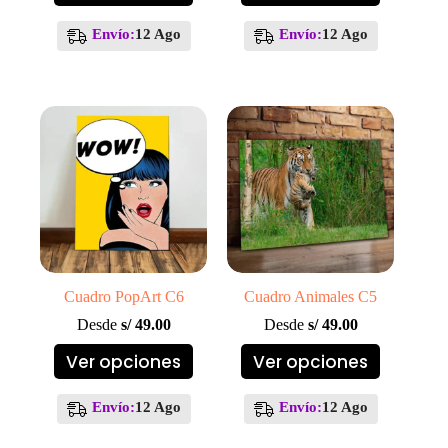
tiene
tiene
múltiples
múltiples
Envío:
12 Ago
Envío:
12 Ago
variantes.
variantes.
Las
Las
opciones
opciones
se
se
pueden
pueden
elegir
elegir
en
en
la
la
página
página
de
de
producto
producto
Cuadro PopArt C6
Cuadro Animales C5
Desde
s/
49.00
Desde
s/
49.00
Este
Este
Ver opciones
Ver opciones
producto
producto
tiene
tiene
múltiples
múltiples
Envío:
12 Ago
Envío:
12 Ago
variantes.
variantes.
Las
Las