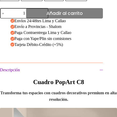
Cuadro
Añadir al carrito
PopArt
C8
Envíos 24/48hrs Lima y Callao
cantidad
Envío a Provincias - Shalom
Paga Contraentrega Lima y Callao
Paga con Yape/Plin sin comisiones
Tarjeta Débito-Crédito (+5%)
Descripción
Cuadro PopArt C8
Transforma tus espacios con cuadros decorativos premium en alta
resolución.