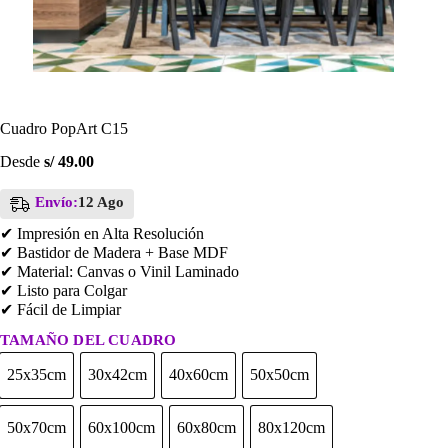
Cuadro PopArt C15
Desde
s/
49.00
Envío:
12 Ago
✔ Impresión en Alta Resolución
✔ Bastidor de Madera + Base MDF
✔ Material: Canvas o Vinil Laminado
✔ Listo para Colgar
✔ Fácil de Limpiar
TAMAÑO DEL CUADRO
25x35cm
30x42cm
40x60cm
50x50cm
25x35cm
30x42cm
40x60cm
50x50cm
50x70cm
60x100cm
60x80cm
80x120cm
50x70cm
60x100cm
60x80cm
80x120cm