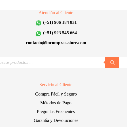
opciones
opciones
se
se
Atención al Cliente
pueden
pueden
elegir
elegir
(+51) 906 184 831
en
en
la
la
(+51) 923 545 664
página
página
de
de
contacto@incompras-store.com
producto
producto
queda
uctos
Servicio al Cliente
Compra Fácil y Seguro
Métodos de Pago
Preguntas Frecuentes
Garantía y Devoluciones