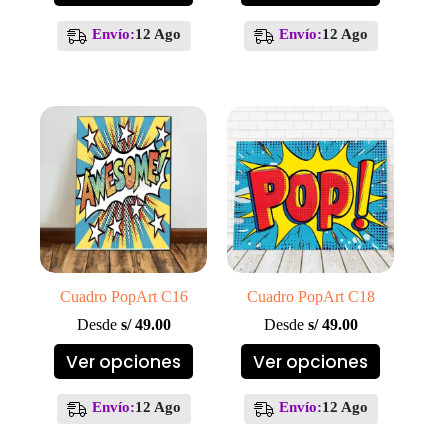
tiene
tiene
múltiples
múltiples
Envío:
12 Ago
Envío:
12 Ago
variantes.
variantes.
Las
Las
opciones
opciones
se
se
pueden
pueden
elegir
elegir
en
en
la
la
página
página
de
de
producto
producto
Cuadro PopArt C16
Cuadro PopArt C18
Desde
s/
49.00
Desde
s/
49.00
Este
Este
Ver opciones
Ver opciones
producto
producto
tiene
tiene
múltiples
múltiples
Envío:
12 Ago
Envío:
12 Ago
variantes.
variantes.
Las
Las