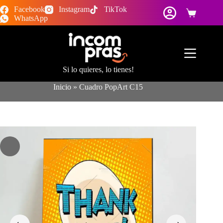
Saltar
Facebook
Instagram
TikTok
al
Carro
WhatsApp
contenido
de
compra
Si lo quieres, lo tienes!
Inicio
»
Cuadro PopArt C15