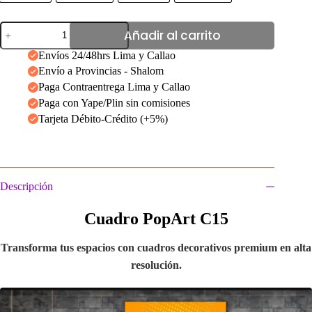
Cuadro
Añadir al carrito
PopArt
C15
Envíos 24/48hrs Lima y Callao
cantidad
Envío a Provincias - Shalom
Paga Contraentrega Lima y Callao
Paga con Yape/Plin sin comisiones
Tarjeta Débito-Crédito (+5%)
Descripción
Cuadro PopArt C15
Transforma tus espacios con cuadros decorativos premium en alta
resolución.