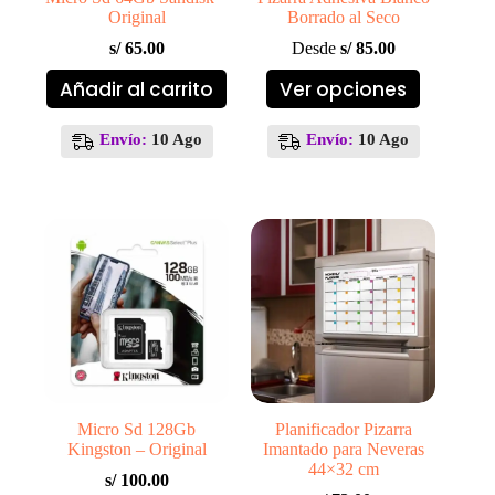
Original
Borrado al Seco
s/
65.00
Desde
s/
85.00
Este
Añadir al carrito
Ver opciones
producto
tiene
múltiples
Envío:
10 Ago
Envío:
10 Ago
variantes.
Las
opciones
se
pueden
elegir
en
la
página
de
producto
Micro Sd 128Gb
Planificador Pizarra
Kingston – Original
Imantado para Neveras
44×32 cm
s/
100.00