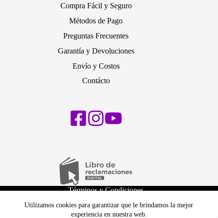
Compra Fácil y Seguro
Métodos de Pago
Preguntas Frecuentes
Garantía y Devoluciones
Envío y Costos
Contácto
Términos y Condiciones
Políticas de Privacidad
Utilizamos cookies para garantizar que le brindamos la mejor
Política de cambios y devoluciones
experiencia en nuestra web.
Política de Envíos