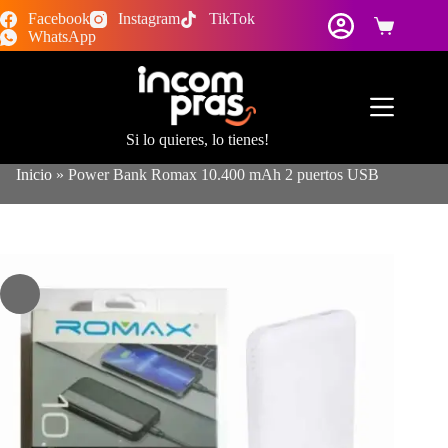
Saltar
Facebook
Instagram
TikTok
al
Carro
WhatsApp
contenido
de
compra
Si lo quieres, lo tienes!
Inicio
»
Power Bank Romax 10.400 mAh 2 puertos USB