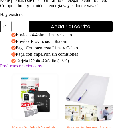
No te pierdas este diseño ultrafino en elegante color blanco.
Compra ahora y mantén la energía vayas donde vayas!
Hay existencias
Power
Añadir al carrito
Bank
Romax
Envíos 24/48hrs Lima y Callao
10.400
Envío a Provincias - Shalom
mAh
2
Paga Contraentrega Lima y Callao
puertos
Paga con Yape/Plin sin comisiones
USB
Tarjeta Débito-Crédito (+5%)
cantidad
Productos relacionados
Micro Sd 64Gb Sandisk –
Pizarra Adhesiva Blanco