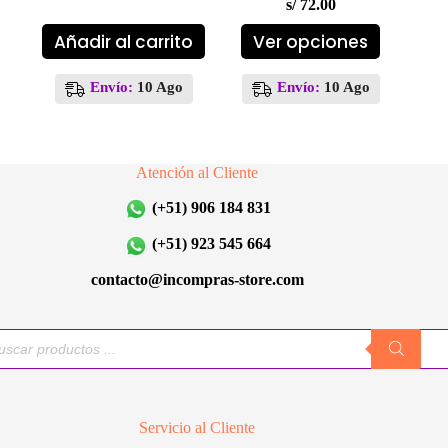
s/
72.00
Este
Añadir al carrito
Ver opciones
producto
tiene
múltiples
Envío:
10 Ago
Envío:
10 Ago
variantes.
Las
opciones
se
Atención al Cliente
pueden
elegir
(+51) 906 184 831
en
la
(+51) 923 545 664
página
de
contacto@incompras-store.com
producto
queda
uctos
Servicio al Cliente