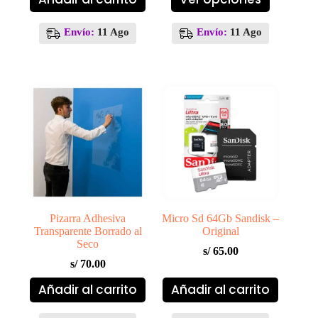
original
actual
producto
era:
es:
tiene
S/ 50.00.
S/ 43.00.
múltiples
Envío:
11 Ago
Envío:
11 Ago
variantes.
Las
opciones
se
pueden
elegir
en
la
página
de
producto
Pizarra Adhesiva
Micro Sd 64Gb Sandisk –
Transparente Borrado al
Original
Seco
s/
65.00
s/
70.00
Añadir al carrito
Añadir al carrito