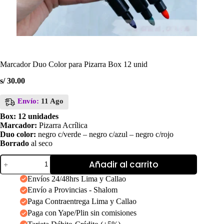
Marcador Duo Color para Pizarra Box 12 unid
s/
30.00
Envío:
11 Ago
Box: 12 unidades
Marcador:
Pizarra Acrílica
Duo color:
negro c/verde – negro c/azul – negro c/rojo
Borrado
al seco
Marcador
Añadir al carrito
Duo
Color
Envíos 24/48hrs Lima y Callao
para
Envío a Provincias - Shalom
Pizarra
Box
Paga Contraentrega Lima y Callao
12
Paga con Yape/Plin sin comisiones
unid