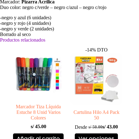
Marcador:
Pizarra Acrílica
Duo color: negro c/verde – negro c/azul – negro c/rojo
-negro y azul (6 unidades)
-negro y rojo (4 unidades)
-negro y verde (2 unidades)
Borrado al seco
Productos relacionados
-14% DTO
Marcador Tiza Líquida
Estuche 8 Unid Varios
Cartulina Hilo A4 Pack
Colores
50
s/
45.00
Desde
s/
43.00
s/
50.00
El
El
precio
precio
Este
Añadir al carrito
Ver opciones