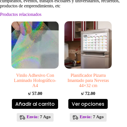
cumpleaños, eventos, trabajos escolares y universitarios, recuerdos,
productos de emprendimiento, etc
Productos relacionados
Vinilo Adhesivo Con
Planificador Pizarra
Laminado Holográfico-
Imantado para Neveras
A4
44×32 cm
s/
57.00
s/
72.00
Este
Añadir al carrito
Ver opciones
producto
tiene
múltiples
Envío:
7 Ago
Envío:
7 Ago
variantes.
Las