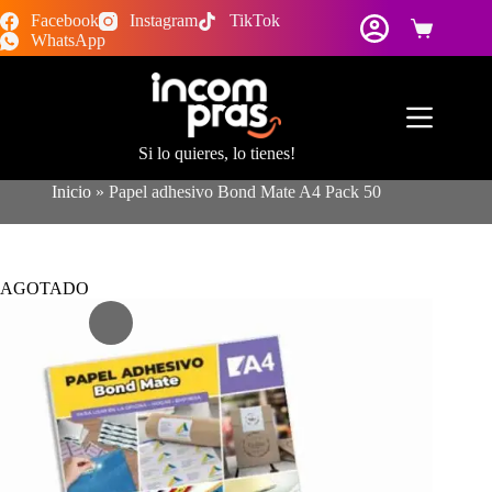
Saltar
Facebook
Instagram
TikTok
al
Carro
WhatsApp
contenido
de
compra
Si lo quieres, lo tienes!
Inicio
»
Papel adhesivo Bond Mate A4 Pack 50
AGOTADO