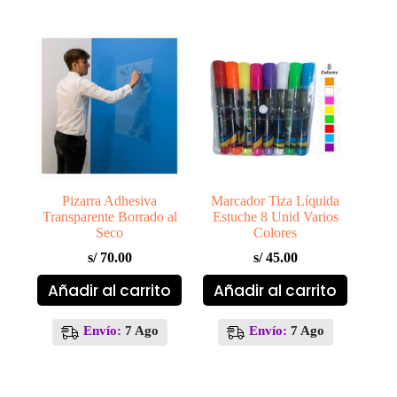
opciones
se
pueden
elegir
en
la
página
de
producto
Pizarra Adhesiva
Marcador Tiza Líquida
Transparente Borrado al
Estuche 8 Unid Varios
Seco
Colores
s/
70.00
s/
45.00
Añadir al carrito
Añadir al carrito
Envío:
7 Ago
Envío:
7 Ago