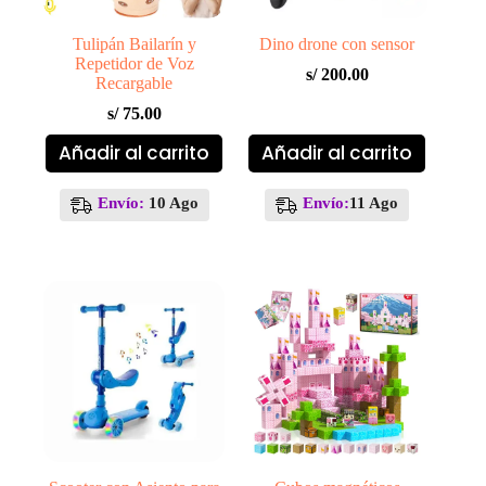
Tulipán Bailarín y
Dino drone con sensor
Repetidor de Voz
s/
200.00
Recargable
s/
75.00
Añadir al carrito
Añadir al carrito
Envío:
10 Ago
Envío:
11 Ago