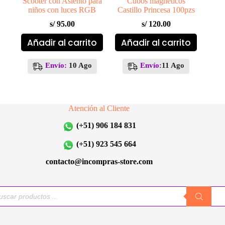
Scooter con Asiento para
Cubos magnéticos
niños con luces RGB
Castillo Princesa 100pzs
s/
95.00
s/
120.00
Añadir al carrito
Añadir al carrito
Envío:
10 Ago
Envío:
11 Ago
Atención al Cliente
(+51) 906 184 831
(+51) 923 545 664
contacto@incompras-store.com
queda
uctos