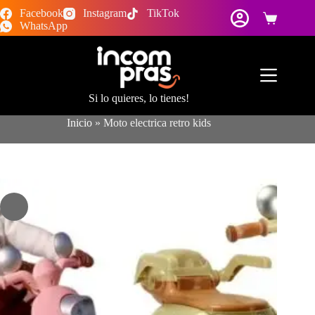
Saltar
Facebook
Instagram
TikTok
al
Carro
WhatsApp
contenido
de
compra
Si lo quieres, lo tienes!
Inicio
»
Moto electrica retro kids