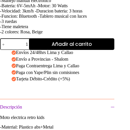
-Manejo manual electronico
-Bateria: 6V-5mAh -Motor: 30 Watts
-Velocidad: 3km/h -Duracion bateria: 3 horas
-Funcion: Bluetooth -Tablero musical con luces
-3 ruedas
-Tiene maletera
-2 colores: Rosa, Beige
Moto
Añadir al carrito
electrica
retro
Envíos 24/48hrs Lima y Callao
kids
Envío a Provincias - Shalom
cantidad
Paga Contraentrega Lima y Callao
Paga con Yape/Plin sin comisiones
Tarjeta Débito-Crédito (+5%)
Descripción
Moto electrica retro kids
-Material: Plastico abs+Metal