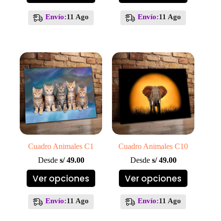
tiene
tiene
múltiples
múltiples
Envío:
11 Ago
Envío:
11 Ago
variantes.
variantes.
Las
Las
opciones
opciones
se
se
pueden
pueden
elegir
elegir
en
en
la
la
página
página
de
de
producto
producto
Cuadro Animales C1
Cuadro Animales C10
Desde
s/
49.00
Desde
s/
49.00
Este
Este
Ver opciones
Ver opciones
producto
producto
tiene
tiene
múltiples
múltiples
Envío:
11 Ago
Envío:
11 Ago
variantes.
variantes.
Las
Las