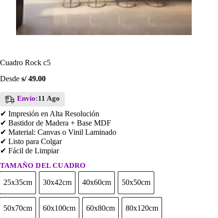
Cuadro Rock c5
Desde
s/
49.00
Envío:
11 Ago
✔ Impresión en Alta Resolución
✔ Bastidor de Madera + Base MDF
✔ Material: Canvas o Vinil Laminado
✔ Listo para Colgar
✔ Fácil de Limpiar
TAMAÑO DEL CUADRO
25x35cm
30x42cm
40x60cm
50x50cm
25x35cm
30x42cm
40x60cm
50x50cm
50x70cm
60x100cm
60x80cm
80x120cm
50x70cm
60x100cm
60x80cm
80x120cm