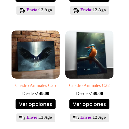
tiene
tiene
múltiples
múltiples
Envío:
12 Ago
Envío:
12 Ago
variantes.
variantes.
Las
Las
opciones
opciones
se
se
pueden
pueden
elegir
elegir
en
en
la
la
página
página
de
de
producto
producto
Cuadro Animales C25
Cuadro Animales C22
Desde
s/
49.00
Desde
s/
49.00
Este
Este
Ver opciones
Ver opciones
producto
producto
tiene
tiene
múltiples
múltiples
Envío:
12 Ago
Envío:
12 Ago
variantes.
variantes.
Las
Las