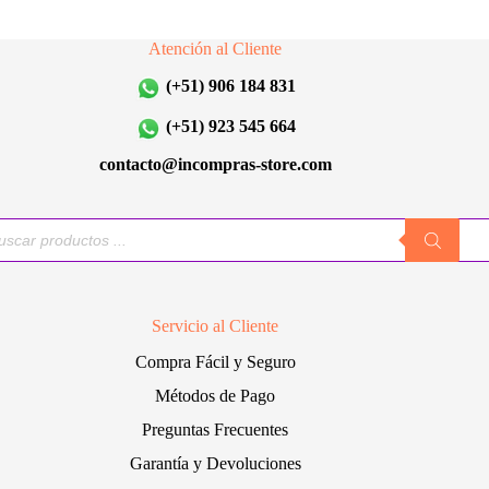
opciones
opciones
se
se
Atención al Cliente
pueden
pueden
elegir
elegir
(+51) 906 184 831
en
en
la
la
(+51) 923 545 664
página
página
de
de
contacto@incompras-store.com
producto
producto
queda
uctos
Servicio al Cliente
Compra Fácil y Seguro
Métodos de Pago
Preguntas Frecuentes
Garantía y Devoluciones