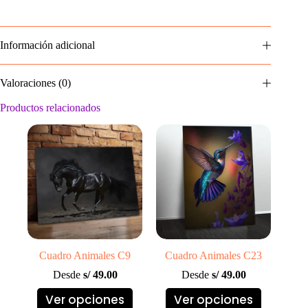
Información adicional
Valoraciones (0)
Productos relacionados
Cuadro Animales C9
Cuadro Animales C23
Desde
s/
49.00
Desde
s/
49.00
Este
Este
Ver opciones
Ver opciones
producto
producto