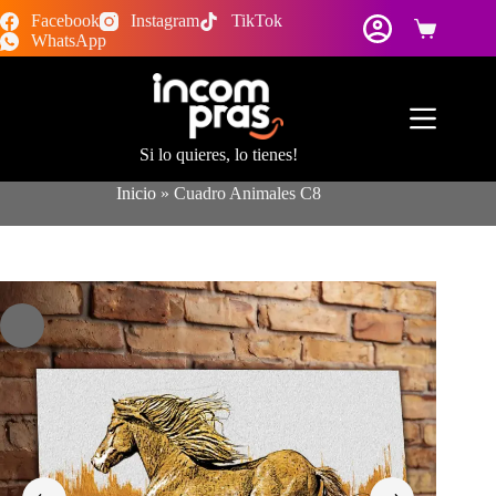
Saltar
Facebook
Instagram
TikTok
al
Carro
WhatsApp
contenido
de
compra
Si lo quieres, lo tienes!
Inicio
»
Cuadro Animales C8