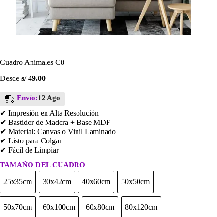
Cuadro Animales C8
Desde
s/
49.00
Envío:
12 Ago
✔ Impresión en Alta Resolución
✔ Bastidor de Madera + Base MDF
✔ Material: Canvas o Vinil Laminado
✔ Listo para Colgar
✔ Fácil de Limpiar
TAMAÑO DEL CUADRO
25x35cm
30x42cm
40x60cm
50x50cm
25x35cm
30x42cm
40x60cm
50x50cm
50x70cm
60x100cm
60x80cm
80x120cm
50x70cm
60x100cm
60x80cm
80x120cm