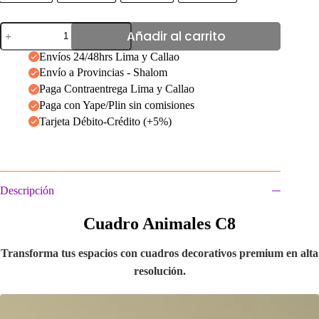
Cuadro
Añadir al carrito
Animales
C8
Envíos 24/48hrs Lima y Callao
cantidad
Envío a Provincias - Shalom
Paga Contraentrega Lima y Callao
Paga con Yape/Plin sin comisiones
Tarjeta Débito-Crédito (+5%)
Descripción
Cuadro Animales C8
Transforma tus espacios con cuadros decorativos premium en alta
resolución.