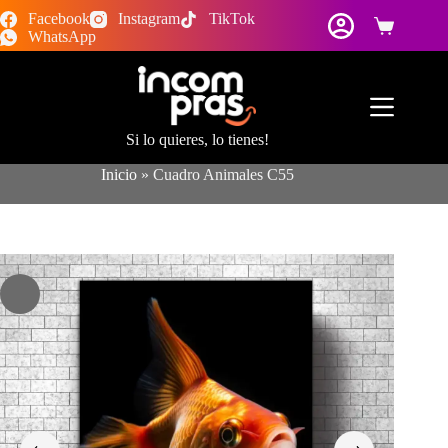
Saltar
Facebook
Instagram
TikTok
al
Carro
WhatsApp
contenido
de
compra
Si lo quieres, lo tienes!
Inicio
»
Cuadro Animales C55