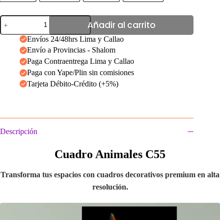
Cuadro
Añadir al carrito
Animales
C55
Envíos 24/48hrs Lima y Callao
cantidad
Envío a Provincias - Shalom
Paga Contraentrega Lima y Callao
Paga con Yape/Plin sin comisiones
Tarjeta Débito-Crédito (+5%)
Descripción
Cuadro Animales C55
Transforma tus espacios con cuadros decorativos premium en alta
resolución.