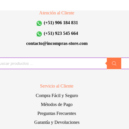
opciones
opciones
se
se
Atención al Cliente
pueden
pueden
elegir
elegir
(+51) 906 184 831
en
en
la
la
(+51) 923 545 664
página
página
de
de
contacto@incompras-store.com
producto
producto
queda
uctos
Servicio al Cliente
Compra Fácil y Seguro
Métodos de Pago
Preguntas Frecuentes
Garantía y Devoluciones