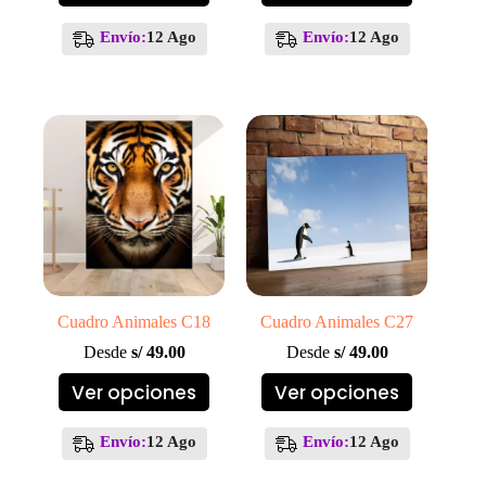
tiene
tiene
múltiples
múltiples
Envío:
12 Ago
Envío:
12 Ago
variantes.
variantes.
Las
Las
opciones
opciones
se
se
pueden
pueden
elegir
elegir
en
en
la
la
página
página
de
de
producto
producto
Cuadro Animales C18
Cuadro Animales C27
Desde
s/
49.00
Desde
s/
49.00
Este
Este
Ver opciones
Ver opciones
producto
producto
tiene
tiene
múltiples
múltiples
Envío:
12 Ago
Envío:
12 Ago
variantes.
variantes.
Las
Las