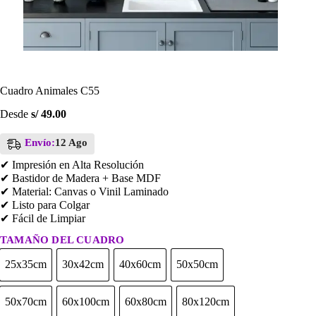
Cuadro Animales C55
Desde
s/
49.00
Envío:
12 Ago
✔ Impresión en Alta Resolución
✔ Bastidor de Madera + Base MDF
✔ Material: Canvas o Vinil Laminado
✔ Listo para Colgar
✔ Fácil de Limpiar
TAMAÑO DEL CUADRO
25x35cm
30x42cm
40x60cm
50x50cm
25x35cm
30x42cm
40x60cm
50x50cm
50x70cm
60x100cm
60x80cm
80x120cm
50x70cm
60x100cm
60x80cm
80x120cm