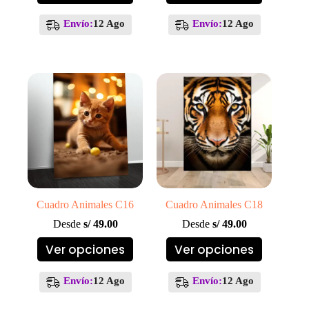
tiene
tiene
múltiples
múltiples
Envío:
12 Ago
Envío:
12 Ago
variantes.
variantes.
Las
Las
opciones
opciones
se
se
pueden
pueden
elegir
elegir
en
en
la
la
página
página
de
de
producto
producto
Cuadro Animales C16
Cuadro Animales C18
Desde
s/
49.00
Desde
s/
49.00
Este
Este
Ver opciones
Ver opciones
producto
producto
tiene
tiene
múltiples
múltiples
Envío:
12 Ago
Envío:
12 Ago
variantes.
variantes.
Las
Las