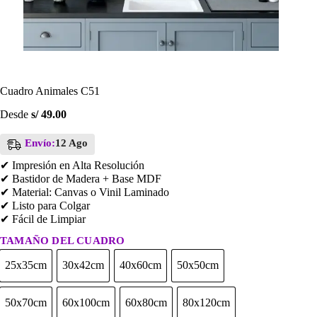
Cuadro Animales C51
Desde
s/
49.00
Envío:
12 Ago
✔ Impresión en Alta Resolución
✔ Bastidor de Madera + Base MDF
✔ Material: Canvas o Vinil Laminado
✔ Listo para Colgar
✔ Fácil de Limpiar
TAMAÑO DEL CUADRO
25x35cm
30x42cm
40x60cm
50x50cm
25x35cm
30x42cm
40x60cm
50x50cm
50x70cm
60x100cm
60x80cm
80x120cm
50x70cm
60x100cm
60x80cm
80x120cm