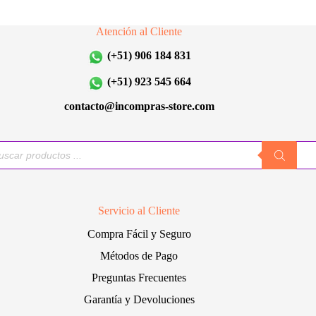
opciones
opciones
se
se
Atención al Cliente
pueden
pueden
elegir
elegir
(+51) 906 184 831
en
en
la
la
(+51) 923 545 664
página
página
de
de
contacto@incompras-store.com
producto
producto
queda
uctos
Servicio al Cliente
Compra Fácil y Seguro
Métodos de Pago
Preguntas Frecuentes
Garantía y Devoluciones