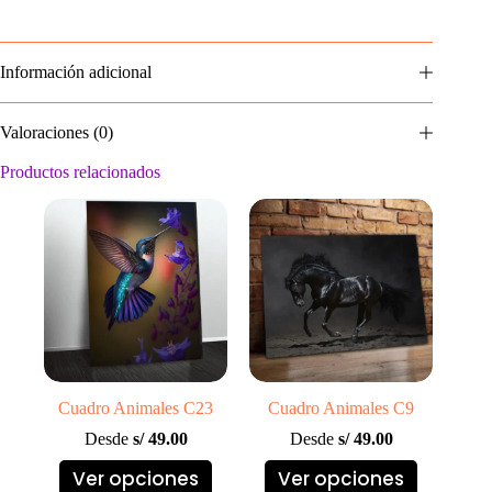
Información adicional
Valoraciones (0)
Productos relacionados
Cuadro Animales C23
Cuadro Animales C9
Desde
s/
49.00
Desde
s/
49.00
Este
Este
Ver opciones
Ver opciones
producto
producto