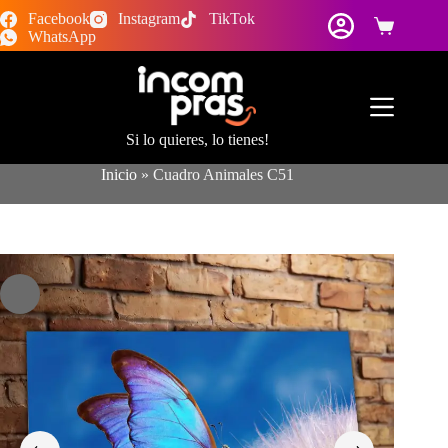
Saltar
Facebook
Instagram
TikTok
al
Carro
WhatsApp
contenido
de
compra
Si lo quieres, lo tienes!
Inicio
»
Cuadro Animales C51