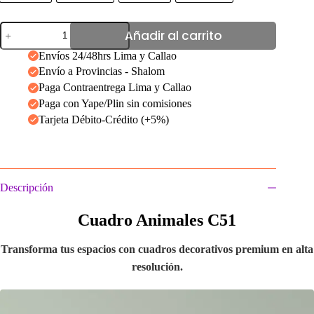
Cuadro
Añadir al carrito
Animales
C51
Envíos 24/48hrs Lima y Callao
cantidad
Envío a Provincias - Shalom
Paga Contraentrega Lima y Callao
Paga con Yape/Plin sin comisiones
Tarjeta Débito-Crédito (+5%)
Descripción
Cuadro Animales C51
Transforma tus espacios con cuadros decorativos premium en alta
resolución.