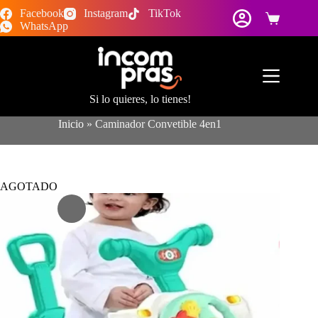
Saltar
Facebook
Instagram
TikTok
al
Carro
WhatsApp
contenido
de
compra
Si lo quieres, lo tienes!
Inicio
»
Caminador Convetible 4en1
AGOTADO