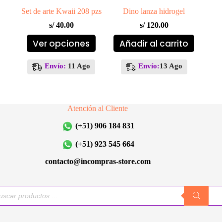
Set de arte Kwaii 208 pzs
Dino lanza hidrogel
s/
40.00
s/
120.00
Este
Ver opciones
Añadir al carrito
producto
tiene
múltiples
Envío:
11 Ago
Envío:
13 Ago
variantes.
Las
opciones
se
Atención al Cliente
pueden
elegir
(+51) 906 184 831
en
la
(+51) 923 545 664
página
de
contacto@incompras-store.com
producto
queda
uctos