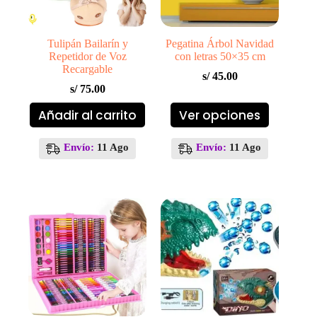
Tulipán Bailarín y
Pegatina Árbol Navidad
Repetidor de Voz
con letras 50×35 cm
Recargable
s/
45.00
s/
75.00
Este
Añadir al carrito
Ver opciones
producto
tiene
múltiples
Envío:
11 Ago
Envío:
11 Ago
variantes.
Las
opciones
se
pueden
elegir
en
la
página
de
producto