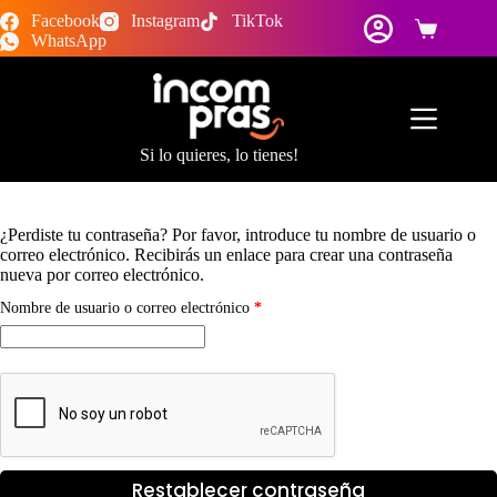
Saltar
Facebook
Instagram
TikTok
al
Carro
WhatsApp
contenido
de
compra
Si lo quieres, lo tienes!
¿Perdiste tu contraseña? Por favor, introduce tu nombre de usuario o
correo electrónico. Recibirás un enlace para crear una contraseña
nueva por correo electrónico.
Obligatorio
Nombre de usuario o correo electrónico
*
Restablecer contraseña