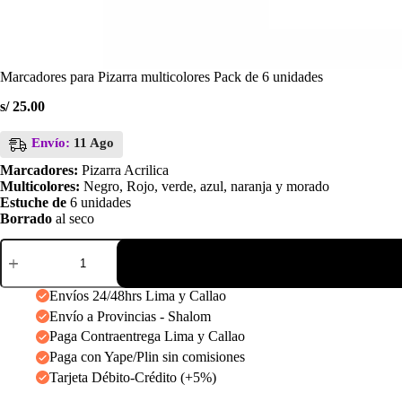
Marcadores para Pizarra multicolores Pack de 6 unidades
s/
25.00
Envío:
11 Ago
Marcadores:
Pizarra Acrilica
Multicolores:
Negro, Rojo, verde, azul, naranja y morado
Estuche de
6 unidades
Borrado
al seco
Marcadores
para
Pizarra
multicolores
Envíos 24/48hrs Lima y Callao
Pack
Envío a Provincias - Shalom
de
Paga Contraentrega Lima y Callao
6
unidades
Paga con Yape/Plin sin comisiones
cantidad
Tarjeta Débito-Crédito (+5%)