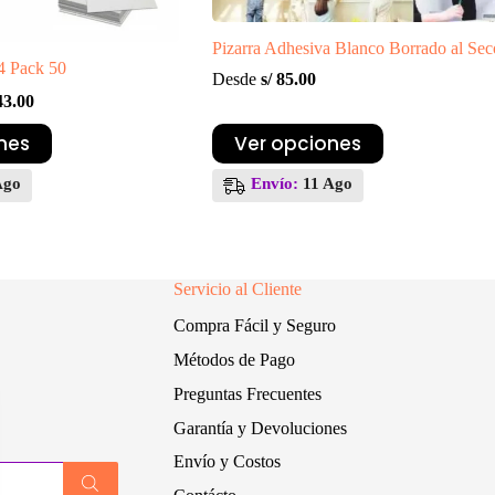
Pizarra Adhesiva Blanco Borrado al Sec
4 Pack 50
Desde
s/
85.00
3.00
ecio
ecio
Este
nes
Ver opciones
ginal
tual
producto
:
tiene
Ago
Envío:
11 Ago
 50.00.
 43.00.
múltiples
variantes.
Las
opciones
se
Servicio al Cliente
pueden
elegir
Compra Fácil y Seguro
en
la
Métodos de Pago
página
de
Preguntas Frecuentes
producto
Garantía y Devoluciones
Envío y Costos