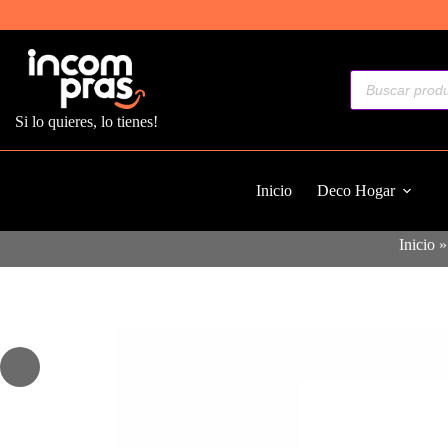
Saltar
al
contenido
Búsqueda
de
productos
Si lo quieres, lo tienes!
Inicio
Deco Hogar
Inicio