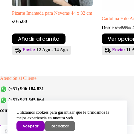
Pizarra Imantada para Neveras 44 x 32 cm
Cartulina Hilo A
s/
65.00
Desde
s/
4
s/
50.00
El
El
pr
pr
Este
Añadir al carrito
Ver opcio
ori
ac
producto
era
es:
tiene
Envío:
12 Ago - 14 Ago
Envío:
11 
S/
S/
múltiples
variantes.
Las
opciones
se
Atención al Cliente
pueden
elegir
(+51) 906 184 831
en
la
(+51) 923 545 664
página
de
contacto@incompras-store.com
producto
Utilizamos cookies para garantizar que le brindamos la
mejor experiencia en nuestra web.
Aceptar
Rechazar
Búsqueda
de