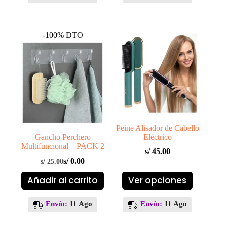
-100% DTO
Peine Alisador de Cabello
Gancho Perchero
Eléctrico
Multifuncional – PACK 2
s/
45.00
s/
0.00
s/
25.00
El
El
precio
precio
Este
Añadir al carrito
Ver opciones
original
actual
producto
era:
es:
tiene
S/ 25.00.
S/ 0.00.
múltiples
Envío:
11 Ago
Envío:
11 Ago
variantes.
Las