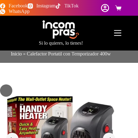
Saltar
Facebook
Instagram
TikTok
al
Carro
WhatsApp
contenido
de
compra
Si lo quieres, lo tienes!
Inicio
»
Calefactor Portatil con Temporizador 400w