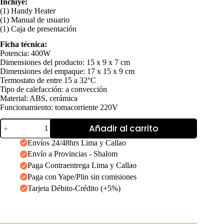
Incluye:
(1) Handy Heater
(1) Manual de usuario
(1) Caja de presentación
Ficha técnica:
Potencia: 400W
Dimensiones del producto: 15 x 9 x 7 cm
Dimensiones del empaque: 17 x 15 x 9 cm
Termostato de entre 15 a 32°C
Tipo de calefacción: a convección
Material: ABS, cerámica
Funcionamiento: tomacorriente 220V
Calefactor
Añadir al carrito
Portatil
con
Envíos 24/48hrs Lima y Callao
Temporizador
Envío a Provincias - Shalom
400w
cantidad
Paga Contraentrega Lima y Callao
Paga con Yape/Plin sin comisiones
Tarjeta Débito-Crédito (+5%)