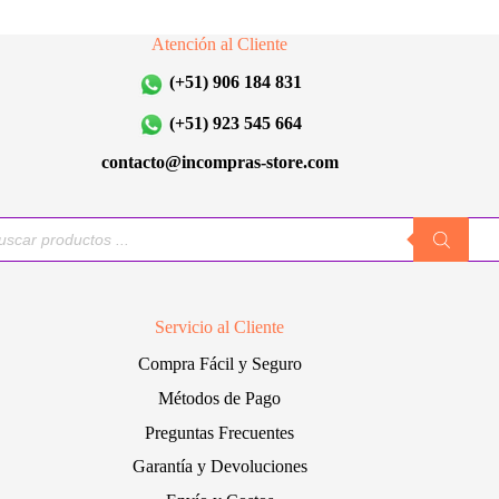
opciones
se
Atención al Cliente
pueden
elegir
(+51) 906 184 831
en
la
(+51) 923 545 664
página
de
contacto@incompras-store.com
producto
queda
uctos
Servicio al Cliente
Compra Fácil y Seguro
Métodos de Pago
Preguntas Frecuentes
Garantía y Devoluciones