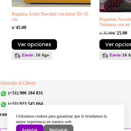
Pegatina Árbol Navidad con letras 50×35
cm
Pegatinas Navide
Ventanas con un
s/
45.00
s/
25.00
s/
35.00
El
El
precio
precio
Este
Este
Ver opciones
Ver opcio
original
actual
producto
producto
era:
es:
tiene
tiene
Envío:
10 Ago
Envío:
10 
S/ 35.00.
S/ 25.00.
múltiples
múltiples
variantes.
variantes.
Las
Las
opciones
opciones
se
se
Atención al Cliente
pueden
pueden
elegir
elegir
(+51) 906 184 831
en
en
la
la
(+51) 923 545 664
página
página
de
de
contacto@incompras-store.com
producto
producto
Utilizamos cookies para garantizar que le brindamos la
mejor experiencia en nuestra web.
Aceptar
Rechazar
Búsqueda