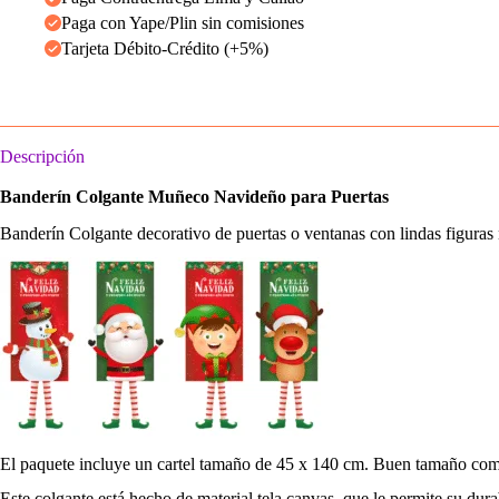
Paga con Yape/Plin sin comisiones
Tarjeta Débito-Crédito (+5%)
Descripción
Banderín Colgante Muñeco Navideño para Puertas
Banderín Colgante decorativo de puertas o ventanas con lindas figuras n
El paquete incluye un cartel tamaño de 45 x 140 cm. Buen tamaño com
Este colgante está hecho de material tela canvas, que le permite su durab