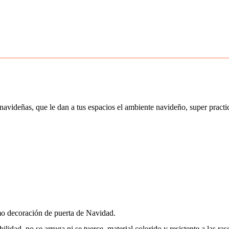
avideñas, que le dan a tus espacios el ambiente navideño, super practic
o decoración de puerta de Navidad.
ilidad, no se arruga ni se tuerce, material colorido y resistente a las ra