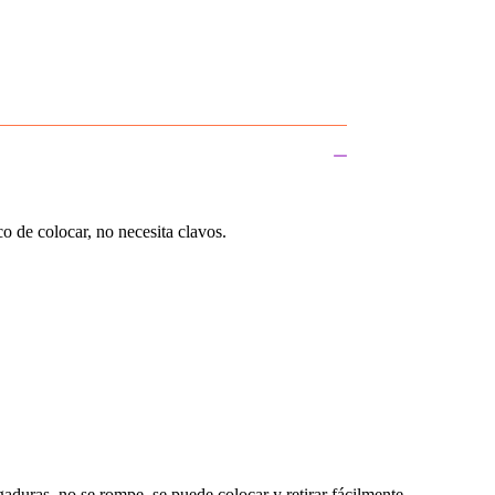
o de colocar, no necesita clavos.
sgaduras, no se rompe, se puede colocar y retirar fácilmente