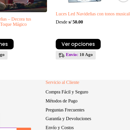
Luces Led Navideñas con tonos musical
ñas – Decora tus
Desde
s/
50.00
 Toque Mágico
Este
nes
Ver opciones
producto
tiene
Ago
Envío:
10 Ago
múltiples
variantes.
Las
opciones
se
Servicio al Cliente
pueden
elegir
Compra Fácil y Seguro
en
la
Métodos de Pago
página
de
Preguntas Frecuentes
producto
Garantía y Devoluciones
Envío y Costos