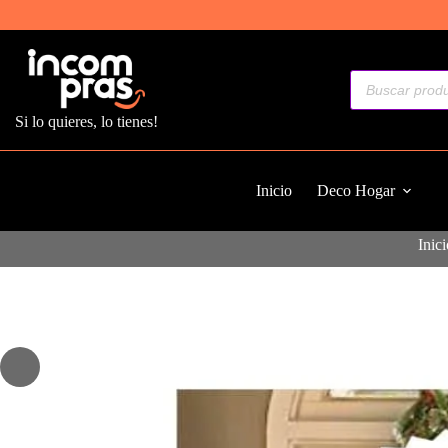
Saltar
al
contenido
Búsqueda
de
productos
Si lo quieres, lo tienes!
Inicio
Deco Hogar
Inici