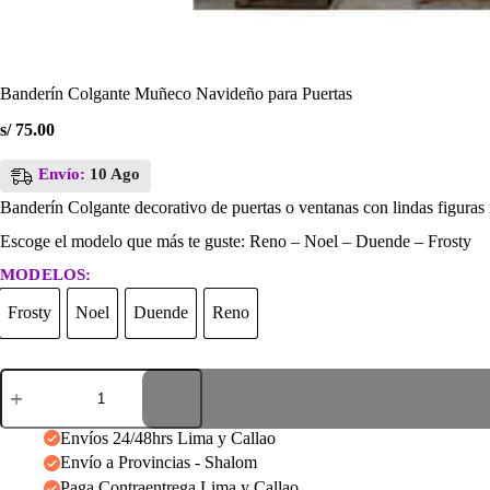
Banderín Colgante Muñeco Navideño para Puertas
s/
75.00
Envío:
10 Ago
Banderín Colgante decorativo de puertas o ventanas con lindas figuras n
Escoge el modelo que más te guste: Reno – Noel – Duende – Frosty
MODELOS:
Frosty
Noel
Duende
Reno
Frosty
Noel
Duende
Reno
Banderín
Colgante
Muñeco
Navideño
Envíos 24/48hrs Lima y Callao
para
Envío a Provincias - Shalom
Puertas
Paga Contraentrega Lima y Callao
cantidad